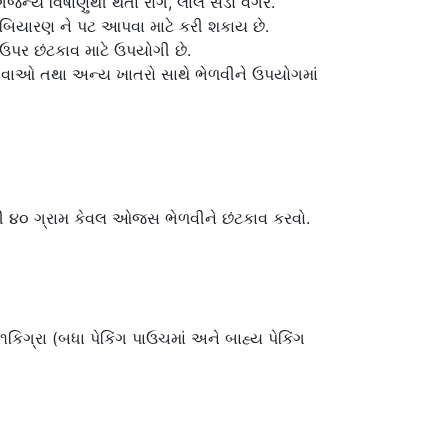
જન્ય વિષાણુંથી થતા રોગ, લાલ સડો વગેરે.
યારણ ને પટ આપવા માટે કરી શકાય છે.
પર છંટકાવ માટે ઉપયોગી છે.
ાઓ તથા અન્ય ખાતરો સાથે ભેળવીને ઉપયોગમાં
થી ૪૦ ગ્રામ કેવલ ઓજસ ભેળવીને છંટકાવ કરવો.
૧કિગ્રા (બધા પેકિંગ પાઉચમાં અને બાહ્ય પેકિંગ