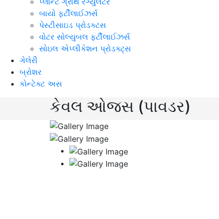
પ્લાન્ટ ગ્રોથ રેગ્યુલેટર
બાયો ફર્ટીલાઈઝર્સ
પેસ્ટીસાઇડ પ્રોડક્ટસ
વોટર સોલ્યુબલ ફર્ટીલાઈઝર્સ
સોઇલ એપ્લીકેશન પ્રોડક્ટ્સ
ગેલેરી
બ્રોશર
કોન્ટેક્ટ અસ
કેવલ ઓજસ (પાવડર)