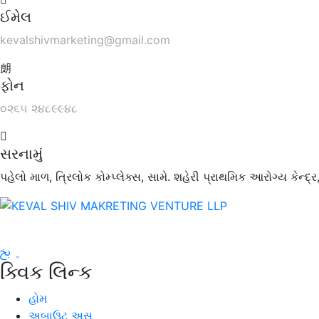
ઈમેલ
kevalshivmarketing@gmail.com
ફોન
૦૨૬૫ ૨૪૮૯૯૪૮
સરનામું
પહેલો માળ, ત્રિલોક કોમ્પ્લેક્સ, સામે. શહેરી પ્રાથમિક આરોગ્ય કેન્
ક્વિક લિન્ક
હોમ
અબાઉટ અસ