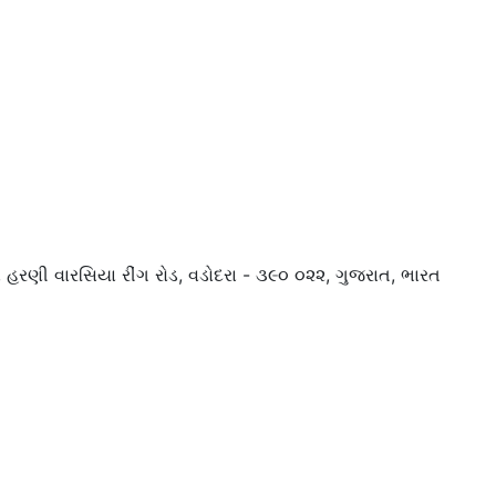
દ્ર, હરણી વારસિયા રીંગ રોડ, વડોદરા - ૩૯૦ ૦૨૨, ગુજરાત, ભારત