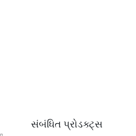
સંબંધિત પ્રોડક્ટ્સ