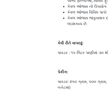
પરની ફોલ્લીઓ, વિવિધ ફૂગ
કેવલ ઓજસ નો ઉપયોગ બિ
કેવલ ઓજસ વિવિધ પાકો ઉ
કેવલ ઓજસ જંતુનાશક દવ
લઇશકાય છે.
કેવી
રીતે
વાપરવું:
પાવડર : ૧૫ લિટર પાણીમાં ૩૦ 
પેકીંગ:
પાવડર: ૨૫૦ ગ્રામ, ૫૦૦ ગ્રામ, 
બકેટમાં)