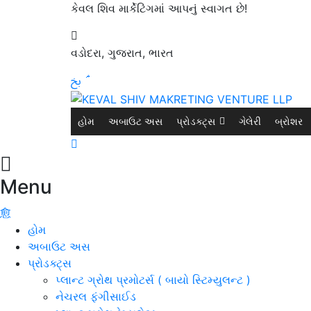
કેવલ શિવ માર્કેટિંગમાં આપનું સ્વાગત છે!
વડોદરા, ગુજરાત, ભારત
હોમ
અબાઉટ અસ
પ્રોડક્ટ્સ
ગેલેરી
બ્રોશર
Menu
હોમ
અબાઉટ અસ
પ્રોડક્ટ્સ
પ્લાન્ટ ગ્રોથ પ્રમોટર્સ ( બાયો સ્ટિમ્યુલન્ટ )
નેચરલ ફંગીસાઈડ