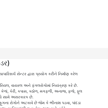
ડર)
િસર્ચ સેન્ટર દ્વારા પ્રયોગ કરીને નિર્માણ કરેલ
િયલ, વાયરલ અને ફંગલરોગોમાં નિયંત્રણ કરે છે.
ડી, કેળાં, કેરી, કપાસ, કઠોળ, મગફળી, અનાજ, ફળો, ફૂલ
ો સામે અસરકારક છે.
ના રોગોને અટકાવે છે જેમ કે ભીનાશ પડવા, પાંદડા