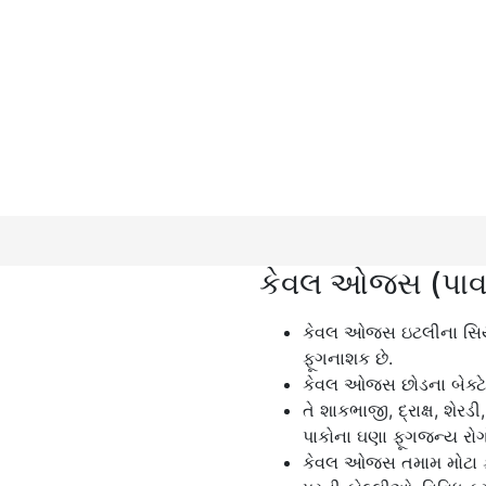
કેવલ ઓજસ (પાવ
કેવલ ઓજસ ઇટલીના સિયાપાર
ફૂગનાશક છે.
કેવલ ઓજસ છોડના બેક્ટેર
તે શાકભાજી, દ્રાક્ષ, શેર
પાકોના ઘણા ફૂગજન્ય રોગ
કેવલ ઓજસ તમામ મોટા ફૂગ