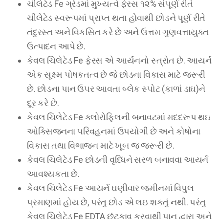
ચીલેટેડ Fe ગ્રેડમાં મુખ્યત્વે ફેરસ ૧૨% સંપૂર્ણ રીતે
ચીલેટેડ સ્વરૂપમાં પ્રાપ્ત થતા હોવાથી છોડને પૂર્ણ રીતે
તંદુરસ્ત અને વિકસિત કરે છે અને ઉત્તમ ગુણવત્તાયુક્ત
ઉત્પાદન આપે છે.
કેવલ ચિલેટેડ Fe ફેરસ એ આર્યનનો સ્ત્રોત છે. આયર્ન
એક સૂક્ષ્મ પોષકતત્વ છે જે છોડના વિકાસ માટે જરૂરી
છે. છોડના પાન ઉપર આવતા બ્લેક સ્પોટ (કાળાં ડાઘ)ને
દૂર કરે છે.
કેવલ ચિલેટેડ Fe ક્લોરોફિલની બનાવટમાં મદદરૂપ થઇ
ઓક્સિજનના પરિવહનમાં ઉપયોગી છે અને કોષોના
વિકાસ તથા વિભાજન માટે ખૂબ જ જરૂરી છે.
કેવલ ચિલેટેડ Fe છોડની વૃધ્ધિને સરળ બનાવવા આયર્ન
આવશ્યકતા છે.
કેવલ ચિલેટેડ Fe આયર્ન ઘણીવાર જમીનમાં વિપુલ
પ્રમાણમાં હોય છે, પરંતુ છોડ એ લઇ શકતું નથી. પરંતુ
કેવલ ચિલેટેડ Fe EDTA છંટકાવ કરવાથી પાન દ્વારા અને