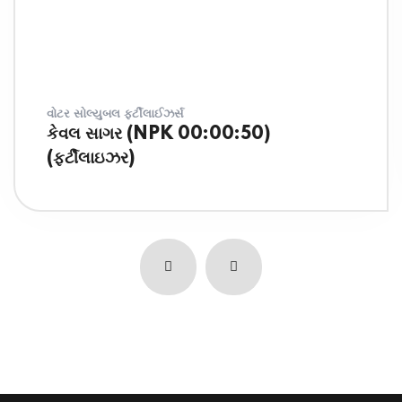
વોટર સોલ્યુબલ ફર્ટીલાઈઝર્સ
કેવલ સાગર (NPK 00:00:50)
(ફર્ટીલાઇઝર)