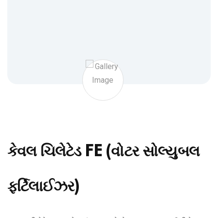
કેવલ ચિલેટેડ FE (વોટર સોલ્યુબલ
ફર્ટિલાઈઝર)