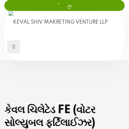
કેવલ ચિલેટેડ FE (વોટર
સોલ્યુબલ ફર્ટિલાઈઝર)