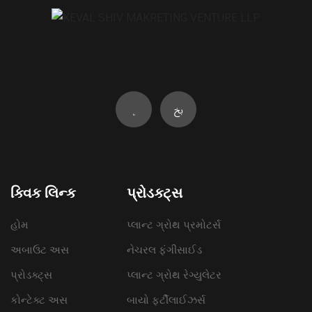
ક્વિક લિન્ક
પ્રોડક્ટ્સ
હોમ
પ્લાન્ટ ગ્રોથ પ્રમોટર્સ
અબાઉટ અસ
નેચરલ ફંગીસાઈડ
પ્રોડક્ટ્સ
પ્લાન્ટ ગ્રોથ રેગ્યુલેટર
કોન્ટેક્ટ અસ
બાયો ફર્ટીલાઈઝર્સ