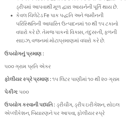
ડ્રીપમાં આપવાથી મૂળ દ્વારા આયર્નની પૂર્તિ થાય છે.
કેવલ ચિલેટેડ Fe પાક પદ્ધતિ અને જમીનની
પરિસ્થિતિની આધારિત ઉત્પાદનમાં ૧૦ થી ૧૫ ટકાનો
વધારો કરે છે. તેમજ પાકનો વિકાસ, તંદુરસ્તી, ફળની
સાઇઝ, વજનમાં મોટાપ્રમાણમાં વધારો કરે છે.
ઉપયોગનું
પ્રમાણ
:
૫૦૦ ગ્રામ પ્રતિ એકર
ફોલીયર
સ્પ્રે
પ્રમાણ
:
૧૫ લિટર પાણીમાં ૧૦ થી ૨૦ ગ્રામ
પેકીંગ
:
૫૦૦
ઉપયોગ
કરવાની
પધ્ધતિ
:
ડ્રીચીંગ, ડ્રીપ ઇરીગેશન, સોઇલ
એપ્લીકેશન, બિયારણને પર આપવા, ફોલીયર સ્પ્રે