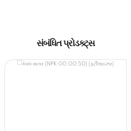
સંબંધિત પ્રોડક્ટ્સ