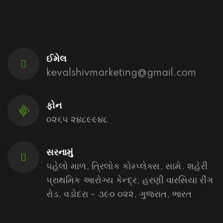
ઈમેલ
kevalshivmarketing@gmail.com
ફોન
૦૨૬૫ ૨૪૮૯૯૪૮
સરનામું
પહેલો માળ, ત્રિલોક કોમ્પ્લેક્સ, સામે. શહેરી
પ્રાથમિક આરોગ્ય કેન્દ્ર, હરણી વારસિયા રીંગ
રોડ, વડોદરા - ૩૯૦ ૦૨૨, ગુજરાત, ભારત