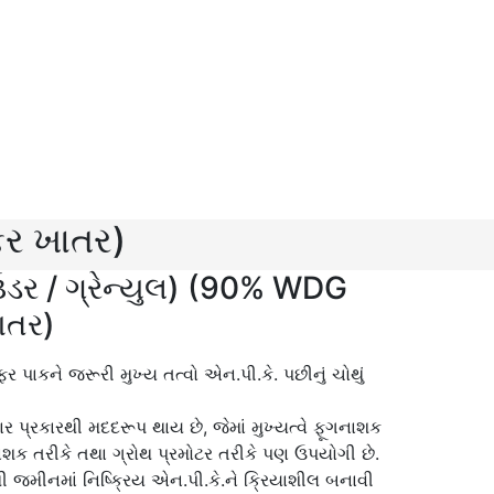
ફર ખાતર)
ઉડર / ગ્રેન્યુલ) (90% WDG
ાતર)
ર પાકને જરૂરી મુખ્ય તત્વો એન.પી.કે. પછીનું ચોથું
 પ્રકારથી મદદરૂપ થાય છે, જેમાં મુખ્યત્વે ફૂગનાશક
નાશક તરીકે તથા ગ્રોથ પ્રમોટર તરીકે પણ ઉપયોગી છે.
જમીનમાં નિષ્ક્રિય એન.પી.કે.ને ક્રિયાશીલ બનાવી