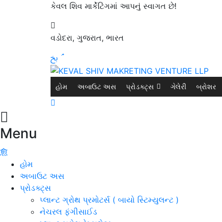
કેવલ શિવ માર્કેટિંગમાં આપનું સ્વાગત છે!
વડોદરા, ગુજરાત, ભારત
હોમ
અબાઉટ અસ
પ્રોડક્ટ્સ
ગેલેરી
બ્રોશર
Menu
હોમ
અબાઉટ અસ
પ્રોડક્ટ્સ
પ્લાન્ટ ગ્રોથ પ્રમોટર્સ ( બાયો સ્ટિમ્યુલન્ટ )
નેચરલ ફંગીસાઈડ