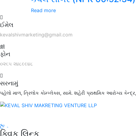
Read more
ઈમેલ
kevalshivmarketing@gmail.com
ફોન
૦૨૬૫ ૨૪૮૯૯૪૮
સરનામું
પહેલો માળ, ત્રિલોક કોમ્પ્લેક્સ, સામે. શહેરી પ્રાથમિક આરોગ્ય કેન્
ક્વિક લિન્ક