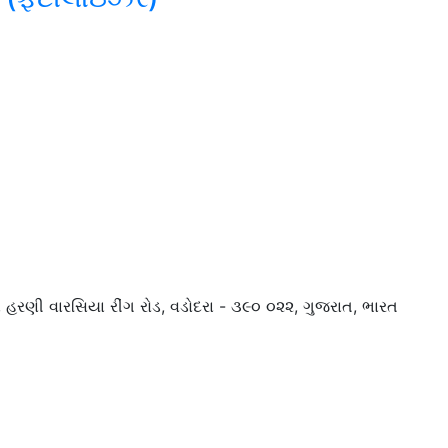
દ્ર, હરણી વારસિયા રીંગ રોડ, વડોદરા - ૩૯૦ ૦૨૨, ગુજરાત, ભારત