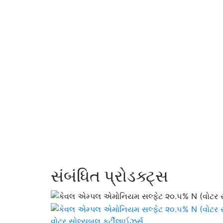
સંબંધિત પ્રોડક્ટ્સ
વોટર સોલ્યુબલ ફર્ટીલાઈઝર્સ