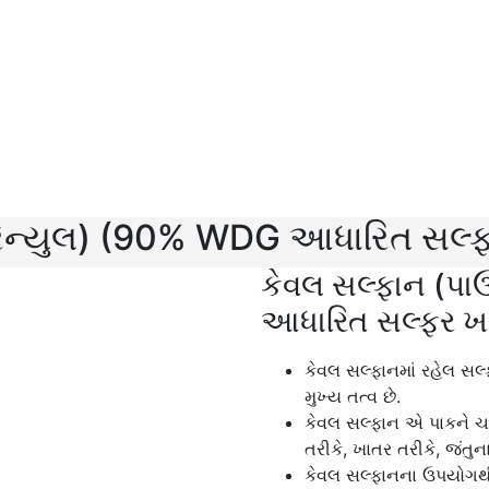
્રેન્યુલ) (90% WDG આધારિત સલ્
કેવલ સલ્ફાન (પા
આધારિત સલ્ફર ખ
કેવલ સલ્ફાનમાં રહેલ સલ્ફ
મુખ્ય તત્વ છે.
કેવલ સલ્ફાન એ પાકને ચાર
તરીકે, ખાતર તરીકે, જંતુ
કેવલ સલ્ફાનના ઉપયોગથી 