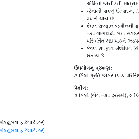
એમિનો એસીડની માત્રામાં વ
જેનાથી પાકનું ઉત્પાદન, ત
વધારો થાય છે.
કેવલ સલ્ફાન જમીનની ફકું
તથા લાભદાયી બધા સલ્ફરન
પરિવર્તિત થઇ પાકને ઝડપથ
કેવલ સલ્ફાન સંશોધિત સિ
શકાય છે.
ઉપયોગનું
પ્રમાણ
:
૩ કિલો પ્રતિ એકર (પાક પરિસ્
પેકીંગ :
૩ કિલો (બેગ તથા ડ્રમમાં), ૯ કિ