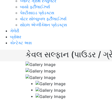
પ્લાન્ટ ગ્રોથ રેગ્યુલેટર
બાયો ફર્ટીલાઈઝર્સ
પેસ્ટીસાઇડ પ્રોડક્ટસ
વોટર સોલ્યુબલ ફર્ટીલાઈઝર્સ
સોઇલ એપ્લીકેશન પ્રોડક્ટ્સ
ગેલેરી
બ્રોશર
કોન્ટેક્ટ અસ
કેવલ સલ્ફાન (પાઉડર / ગ