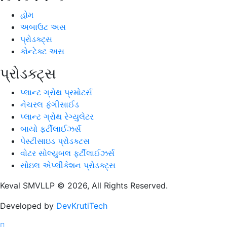
હોમ
અબાઉટ અસ
પ્રોડક્ટ્સ
કોન્ટેક્ટ અસ
પ્રોડક્ટ્સ
પ્લાન્ટ ગ્રોથ પ્રમોટર્સ
નેચરલ ફંગીસાઈડ
પ્લાન્ટ ગ્રોથ રેગ્યુલેટર
બાયો ફર્ટીલાઈઝર્સ
પેસ્ટીસાઇડ પ્રોડક્ટસ
વોટર સોલ્યુબલ ફર્ટીલાઈઝર્સ
સોઇલ એપ્લીકેશન પ્રોડક્ટ્સ
Keval SMVLLP © 2026, All Rights Reserved.
Developed by
DevKrutiTech