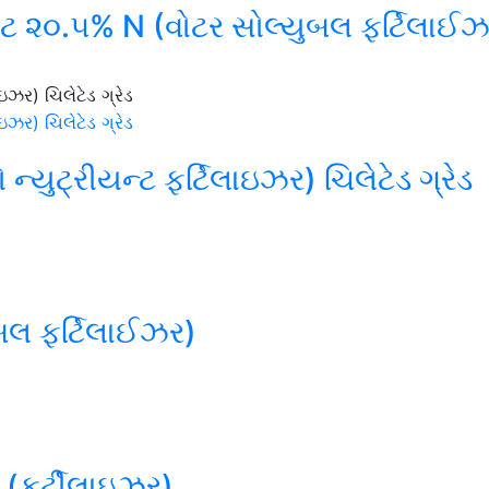
 ૨૦.૫% N (વોટર સોલ્યુબલ ફર્ટિલાઈઝ
્યુટ્રીયન્ટ ફર્ટિલાઇઝર) ચિલેટેડ ગ્રેડ
ુબલ ફર્ટિલાઈઝર)
(ફર્ટીલાઇઝર)