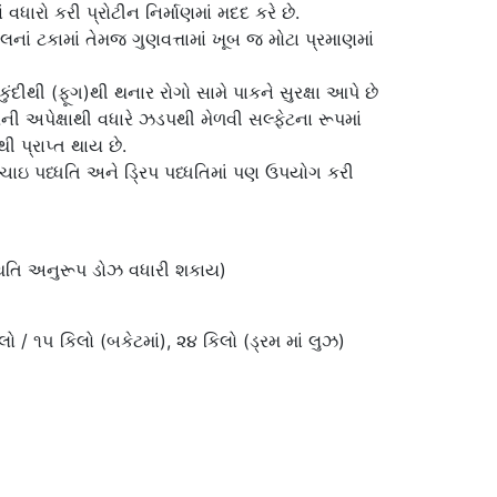
ધારો કરી પ્રોટીન નિર્માણમાં મદદ કરે છે.
ેલનાં ટકામાં તેમજ ગુણવત્તામાં ખૂબ જ મોટા પ્રમાણમાં
દીથી (ફૂગ)થી થનાર રોગો સામે પાકને સુરક્ષા આપે છે
ી અપેક્ષાથી વધારે ઝડપથી મેળવી સલ્ફેટના રૂપમાં
ી પ્રાપ્ત થાય છે.
ંચાઇ પધ્ધતિ અને ડ્રિપ પધ્ધતિમાં પણ ઉપયોગ કરી
થિતિ અનુરૂપ ડોઝ વધારી શકાય)
લો / ૧૫ કિલો (બકેટમાં), ૨૪ કિલો (ડ્રમ માં લુઝ)