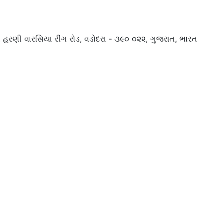
દ્ર, હરણી વારસિયા રીંગ રોડ, વડોદરા - ૩૯૦ ૦૨૨, ગુજરાત, ભારત