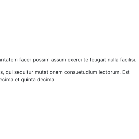
itatem facer possim assum exerci te feugait nulla facilisi.
cus, qui sequitur mutationem consuetudium lectorum. Est
ecima et quinta decima.