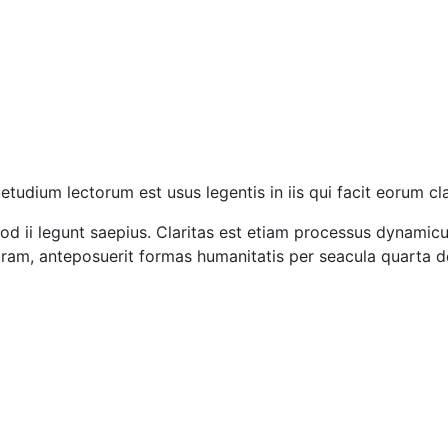
udium lectorum est usus legentis in iis qui facit eorum clar
uod ii legunt saepius. Claritas est etiam processus dynami
ram, anteposuerit formas humanitatis per seacula quarta d