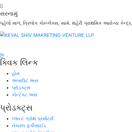
સરનામું
પહેલો માળ, ત્રિલોક કોમ્પ્લેક્સ, સામે. શહેરી પ્રાથમિક આરોગ્ય કેન્
ક્વિક લિન્ક
હોમ
અબાઉટ અસ
પ્રોડક્ટ્સ
કોન્ટેક્ટ અસ
પ્રોડક્ટ્સ
પ્લાન્ટ ગ્રોથ પ્રમોટર્સ
નેચરલ ફંગીસાઈડ