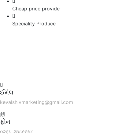
Cheap price provide
Speciality Produce
ઈમેલ
kevalshivmarketing@gmail.com
ફોન
૦૨૬૫ ૨૪૮૯૯૪૮