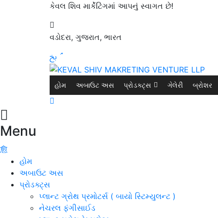
કેવલ શિવ માર્કેટિંગમાં આપનું સ્વાગત છે!
વડોદરા, ગુજરાત, ભારત
હોમ
અબાઉટ અસ
પ્રોડક્ટ્સ
ગેલેરી
બ્રોશર
Menu
હોમ
અબાઉટ અસ
પ્રોડક્ટ્સ
પ્લાન્ટ ગ્રોથ પ્રમોટર્સ ( બાયો સ્ટિમ્યુલન્ટ )
નેચરલ ફંગીસાઈડ