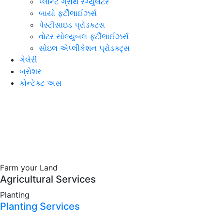
પ્લાન્ટ ગ્રોથ રેગ્યુલેટર
બાયો ફર્ટીલાઈઝર્સ
પેસ્ટીસાઇડ પ્રોડક્ટસ
વોટર સોલ્યુબલ ફર્ટીલાઈઝર્સ
સોઇલ એપ્લીકેશન પ્રોડક્ટ્સ
ગેલેરી
બ્રોશર
કોન્ટેક્ટ અસ
Farm your Land
Agricultural Services
Planting
Planting Services